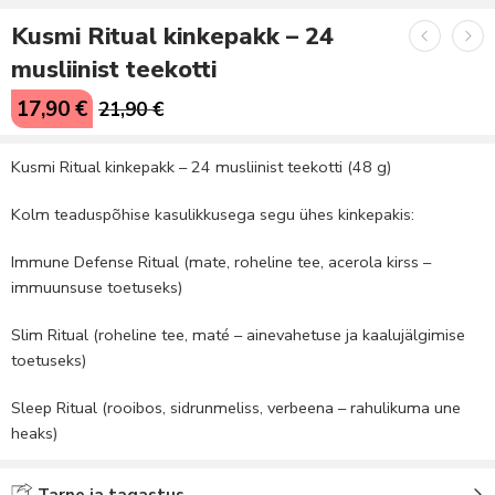
Kusmi Ritual kinkepakk – 24
musliinist teekotti
17,90
€
21,90
€
Kusmi Ritual kinkepakk – 24 musliinist teekotti (48 g)
Kolm teaduspõhise kasulikkusega segu ühes kinkepakis:
Immune Defense Ritual (mate, roheline tee, acerola kirss –
immuunsuse toetuseks)
Slim Ritual (roheline tee, maté – ainevahetuse ja kaalujälgimise
toetuseks)
Sleep Ritual (rooibos, sidrunmeliss, verbeena – rahulikuma une
heaks)
Tarne ja tagastus