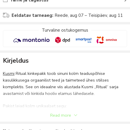
Eeldatav tarneaeg:
Reede, aug 07 – Teisipäev, aug 11
Turvaline ostukogemus
Kirjeldus
Kusmi
Ritual kinkepakk toob sinuni kolm teaduspõhise
kasulikkusega orgaanilist teed ja taimeteed ühes stiilses
komplektis. See on ideaalne viis alustada Kusmi „Ritual“ sarja
avastamist või kinkida hooliv elamus lähedasele.
Pakist leiad kolm unikaalset segu:
Read more
Immune Defense Ritual – immuunsust tugevdav segu, kus mate
ja roheline tee on rikastatud acerola kirsiga, loodusliku C-vitamiini