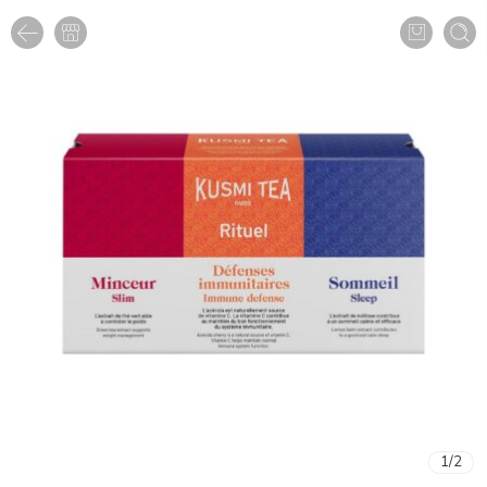
1
/
2